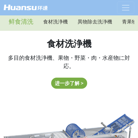
鲜食清洗
食材洗浄機
異物除去洗浄機
青果物
食材洗浄機
多目的食材洗浄機、果物・野菜・肉・水産物に対
応。
进一步了解 >